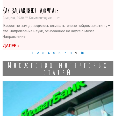
Как заставляют покупать
2 марта, 2020
Комментариев нет
Вероятно вам доводилось слышать слово нейромаркетинг, –
это направление науки, основанное на науке о мозге.
Направление
ДАЛЕЕ »
1
2
3
4
5
6
7
8
9
10
Множество интересных
статей