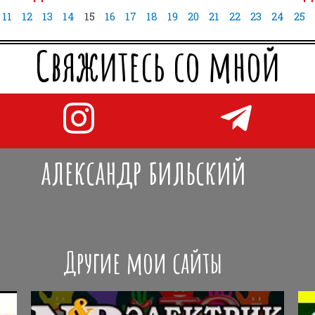
11
12
13
14
15
16
17
18
19
20
21
22
23
24
25
Свяжитесь со мной
александр бильский
Другие мои сайты