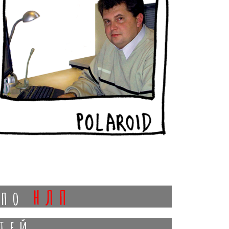
нлп
 по
тей