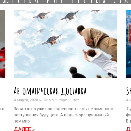
Автоматическая доставка
S
4 марта, 2020
Комментариев нет
4 
ого
Занятые по уши повседневностью мы не замечаем
Су
наступления будущего. А ведь скоро привычный
фи
нам мир
В 
ДАЛЕЕ »
Д