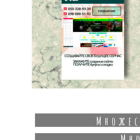
Множес
Мн