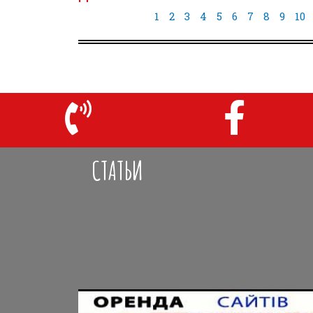
1
2
3
4
5
6
7
8
9
10
СТАТЬИ