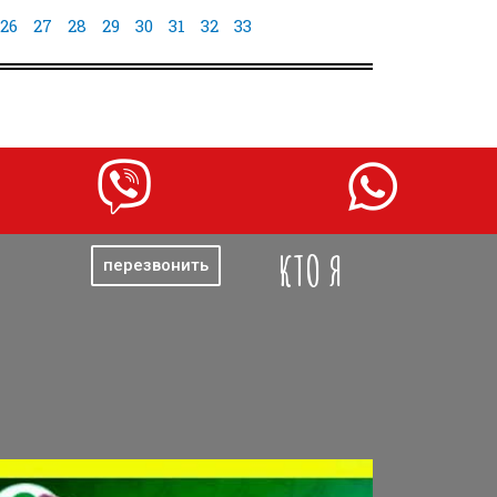
26
27
28
29
30
31
32
33
КТО Я
перезвонить