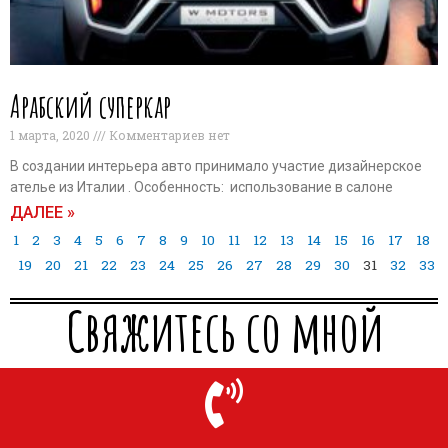
Арабский суперкар
1 марта, 2020
Комментариев нет
В создании интерьера авто принимало участие дизайнерское
ателье из Италии . Особенность: использование в салоне
ДАЛЕЕ »
1
2
3
4
5
6
7
8
9
10
11
12
13
14
15
16
17
18
19
20
21
22
23
24
25
26
27
28
29
30
31
32
33
Свяжитесь со мной