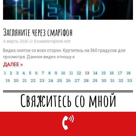
Загляните через смартфон
4 марта, 2020
Комментариев нет
Видео снятое со всех сторон. Крутитесь на 360 градусов для
просмотра. Данное видео отношу к
ДАЛЕЕ »
1
2
3
4
5
6
7
8
9
10
11
12
13
14
15
16
17
18
19
20
21
22
23
24
25
26
27
28
29
30
31
32
33
Свяжитесь со мной