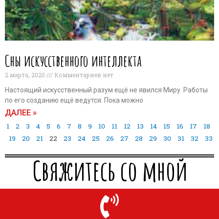
Сны искусственного интеллекта
2 марта, 2020
Комментариев нет
Настоящий искусственный разум ещё не явился Миру. Работы
по его созданию ещё ведутся. Пока можно
ДАЛЕЕ »
1
2
3
4
5
6
7
8
9
10
11
12
13
14
15
16
17
18
19
20
21
22
23
24
25
26
27
28
29
30
31
32
33
Свяжитесь со мной