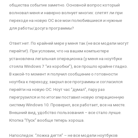
общества событие заметно. Основной вопрос который
волновал меня и наверно волнует многих: слетят ли при
переходе на новую ОС все мои полюбившиеся и нужные
для работы/досуга программы?
Ответ:нет. По крайней мере у меня так (не все модели могут
перейти!). При условии, что на вашем компьютере
установлена легальная опереционка (у меня на ноутбуке
стояла Windows 7 “из коробки”), все прошло крайне гладко.
В какой-то момент я получил сообщение о готовности
ноутбка к переходу, закрыл все программы и согласился
перейти на новую ОС. Ноут час “думал”, пару раз
перегрузился и по итогам поставил новую операционную
систему Windows 10. Проверил, все работает, все на месте.
Внешний вид, удобство пользования – все стало лучше.
Кпопка “Пуск” вообще теперь хороша.
Напоследок “ложка дегтя” – не все модели ноутбуков